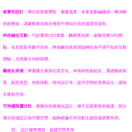
敘事性設計
：將社區發展歷程、黨建成果、未來規劃編織成一條清晰
的故事線，讓參觀者在移步換景中感知社區的溫度與成長。
科技融合互動
：巧妙運用LED屏幕、觸摸查詢屏、虛擬現實(VR)體
驗、全息投影等數字技術，將抽象的政策理論轉化為可感可知的互動
體驗，尤其吸引年輕群體。
藝術化表達
：將黨建元素與社區文化、本地特色相結合，通過藝術裝
置、創意造型、色彩搭配、燈光設計等，提升空間的美學品位，避免
生硬和空洞。
可持續與靈活性
：展陳內容模塊化設計，便于后期更新和維護；部分
展示區域設計為可變空間，能夠根據不同活動主題快速調整布局。
四、 設計服務價值：超越空間本身