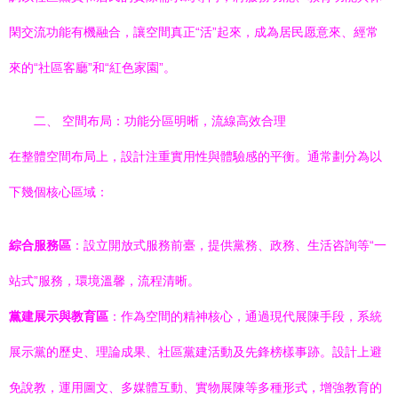
閑交流功能有機融合，讓空間真正“活”起來，成為居民愿意來、經常
來的“社區客廳”和“紅色家園”。
二、 空間布局：功能分區明晰，流線高效合理
在整體空間布局上，設計注重實用性與體驗感的平衡。通常劃分為以
下幾個核心區域：
綜合服務區
：設立開放式服務前臺，提供黨務、政務、生活咨詢等“一
站式”服務，環境溫馨，流程清晰。
黨建展示與教育區
：作為空間的精神核心，通過現代展陳手段，系統
展示黨的歷史、理論成果、社區黨建活動及先鋒榜樣事跡。設計上避
免說教，運用圖文、多媒體互動、實物展陳等多種形式，增強教育的