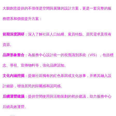
大鵬創意提供的不僅僅是空間與展陳的設計方案，更是一套完整的服
務體系和價值提升方案：
前期深度調研
：深入了解社區人口結構、黨員特點、居民需求及現有
資源。
品牌形象整合
：為服務中心設計統一的視覺識別系統（VIS），包括標
志、導視、宣傳物料等，強化品牌認知。
文化內涵挖掘
：提煉社區獨有的紅色基因或文化故事，并將其融入設
計細節，增強居民的歸屬感和認同感。
后續運營建議
：提供空間使用與活動策劃的初步建議，助力服務中心
后續高效運營。