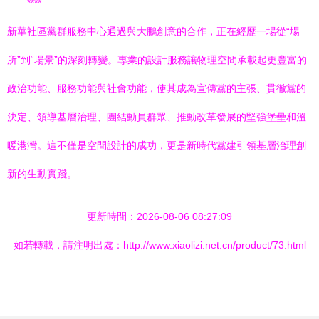
****
新華社區黨群服務中心通過與大鵬創意的合作，正在經歷一場從“場
所”到“場景”的深刻轉變。專業的設計服務讓物理空間承載起更豐富的
政治功能、服務功能與社會功能，使其成為宣傳黨的主張、貫徹黨的
決定、領導基層治理、團結動員群眾、推動改革發展的堅強堡壘和溫
暖港灣。這不僅是空間設計的成功，更是新時代黨建引領基層治理創
新的生動實踐。
更新時間：2026-08-06 08:27:09
如若轉載，請注明出處：http://www.xiaolizi.net.cn/product/73.html