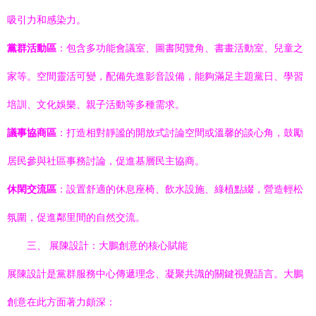
吸引力和感染力。
黨群活動區
：包含多功能會議室、圖書閱覽角、書畫活動室、兒童之
家等。空間靈活可變，配備先進影音設備，能夠滿足主題黨日、學習
培訓、文化娛樂、親子活動等多種需求。
議事協商區
：打造相對靜謐的開放式討論空間或溫馨的談心角，鼓勵
居民參與社區事務討論，促進基層民主協商。
休閑交流區
：設置舒適的休息座椅、飲水設施、綠植點綴，營造輕松
氛圍，促進鄰里間的自然交流。
三、 展陳設計：大鵬創意的核心賦能
展陳設計是黨群服務中心傳遞理念、凝聚共識的關鍵視覺語言。大鵬
創意在此方面著力頗深：