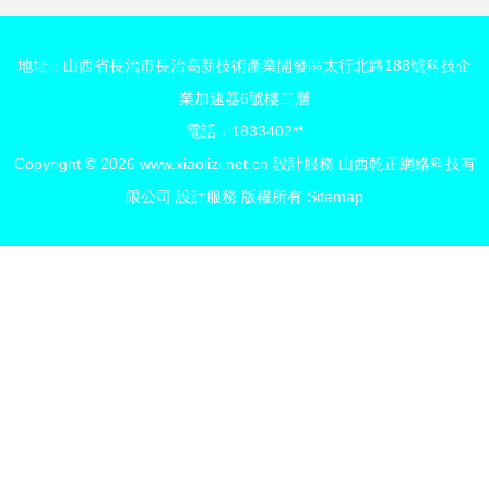
地址：山西省長治市長治高新技術產業開發區太行北路188號科技企
業加速器6號樓二層
電話：1833402**
Copyright © 2026
www.xiaolizi.net.cn
設計服務
山西乾正網絡科技有
限公司
設計服務
版權所有
Sitemap